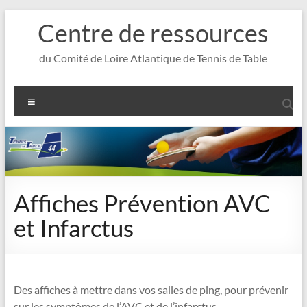
Aller
Centre de ressources
au
contenu
du Comité de Loire Atlantique de Tennis de Table
Menu
Affiches Prévention AVC
et Infarctus
Des affiches à mettre dans vos salles de ping, pour prévenir
sur les symptômes de l’AVC et de l’infarctus