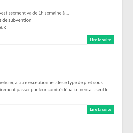
nvestissement va de 1h semaine à …
s de subvention.
ieux
Lire la suite
ier, à titre exceptionnel, de ce type de prêt sous
irement passer par leur comité départemental : seul le
Lire la suite