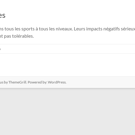
es
s tous les sports à tous les niveaux. Leurs impacts négatifs série
t pas tolérables.
b
us
by ThemeGrill. Powered by:
WordPress
.